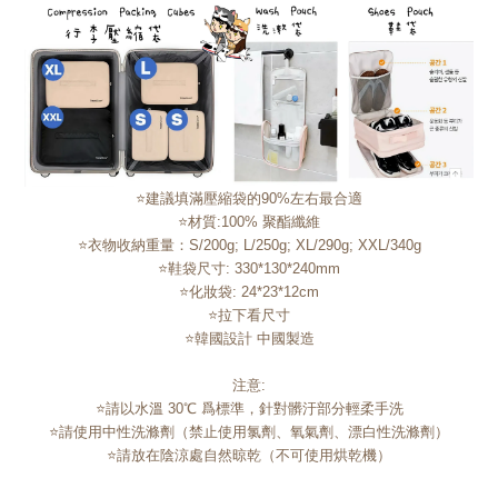
⭐建議填滿壓縮袋的90%左右最合適
⭐材質:100% 聚酯纖維
⭐衣物收納重量：S/200g; L/250g; XL/290g; XXL/340g
⭐鞋袋尺寸: 330*130*240mm
⭐
化妝袋: 24*23*12cm
⭐拉下看尺寸
⭐韓國設計 中國製造
注意:
⭐請以水溫 30℃ 爲標準，針對髒汙部分輕柔手洗
⭐請使用中性洗滌劑（禁止使用氯劑、氧氣劑、漂白性洗滌劑）
⭐請放在陰涼處自然晾乾（不可使用烘乾機）