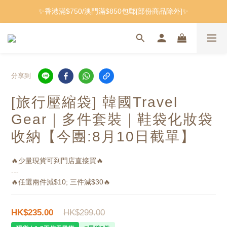
✨香港滿$750/澳門滿$850包郵[部份商品除外]✨
分享到
[旅行壓縮袋] 韓國Travel
Gear｜多件套裝｜鞋袋化妝袋
收納
【今團:8月10日截單】
🔥少量現貨可到門店直接買🔥
---
🔥任選兩件減$10; 三件減$30🔥
HK$299.00
HK$235.00