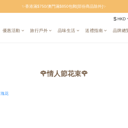
✨香港滿$750/澳門滿$850包郵[部份商品除外]✨
$
HKD
優惠活動
旅行戶外
品味生活
送禮指南
品牌總
🌹情人節花束🌹