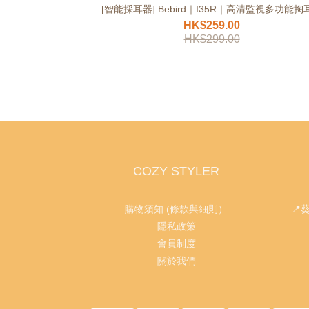
[智能採耳器] Bebird｜I35R｜高清監視多功能掏
HK$259.00
HK$299.00
COZY STYLER
購物須知 (條款與細則）
📍
隱私政策
會員制度
關於我們