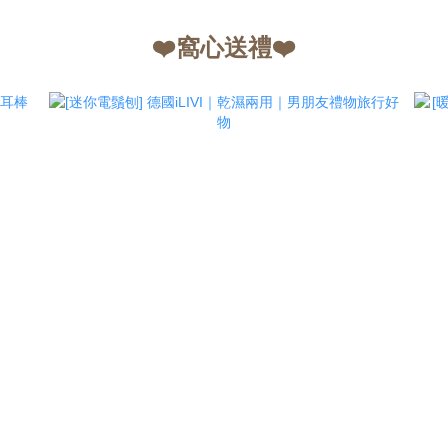
❤️窩心送禮❤️