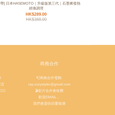
宮帶] 日本HASEMOTO｜升級版第三代｜石墨烯發熱
經痛調理
HK$289.00
HK$388.00
商務合作
0
📮商務合作電郵:
留言
ray.cozystyler@gmail.com
‍♀️
🎬影片合作會收費
歡迎EMAIL，
我們會盡快回覆報價