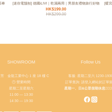
耳棒
[迷你電鬚刨] 德國iLIVI｜乾濕兩用｜男朋友禮物旅行好物
[暖
HK$199.00
HK$299.00
SHOWROOM
Follow Us
葵芳 金龍工業中心 1 座 18 樓 C
客服: 星期二至六 1230-193
🕒 營業時間
訂單查詢: 請登入網站於訂單
星期二至星期六
星期一、日&公眾假期休息🙇🏻‍♂️🙇🏻
11:00 — 13:30
14:30 — 19:30