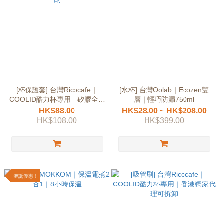
[杯保護套] 台灣Ricocafe｜
[水杯] 台灣Oolab｜Ecozen雙
COOLID酷力杯專用｜矽膠全杯
層｜輕巧防漏750ml
防刮
HK$88.00
HK$28.00 ~ HK$208.00
HK$108.00
HK$399.00
聖誕優惠！