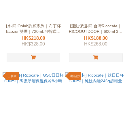
[水杯] Oolab許願系列｜布丁杯
[運動保溫杯] 台灣Ricocafe｜
Ecozen雙層｜720mL可拆式隔
RICOOUTDOOR｜600ml 316
冷隔熱
不銹鋼
HK$218.00
HK$188.00
HK$328.00
HK$268.00
出新款!
出新款!