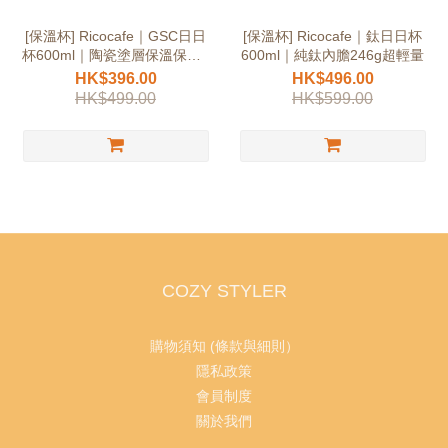
[保溫杯] Ricocafe｜GSC日日
[保溫杯] Ricocafe｜鈦日日杯
杯600ml｜陶瓷塗層保溫保冷8
600ml｜純鈦內膽246g超輕量
小時
HK$396.00
HK$496.00
HK$499.00
HK$599.00
COZY STYLER
購物須知 (條款與細則）
隱私政策
會員制度
關於我們