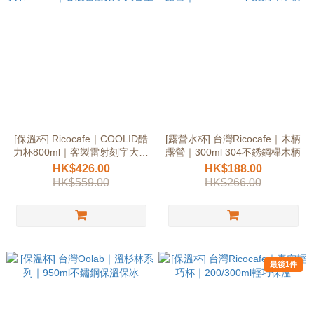
[保溫杯] Ricocafe｜COOLID酷
[露營水杯] 台灣Ricocafe｜木柄
力杯800ml｜客製雷射刻字大容
露營｜300ml 304不銹鋼櫸木柄
量
HK$426.00
HK$188.00
HK$559.00
HK$266.00
最後1件