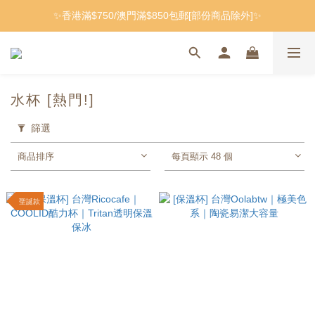
✨香港滿$750/澳門滿$850包郵[部份商品除外]✨
水杯 [熱門!]
篩選
商品排序
每頁顯示 48 個
聖誕款