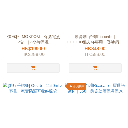
[快煮杯] MOKKOM｜保溫電煮
[吸管刷] 台灣Ricocafe｜
2合1｜8小時保溫
COOLID酷力杯專用｜香港獨家
代理可拆卸
HK$199.00
HK$48.00
HK$298.00
HK$88.00
會員獨享