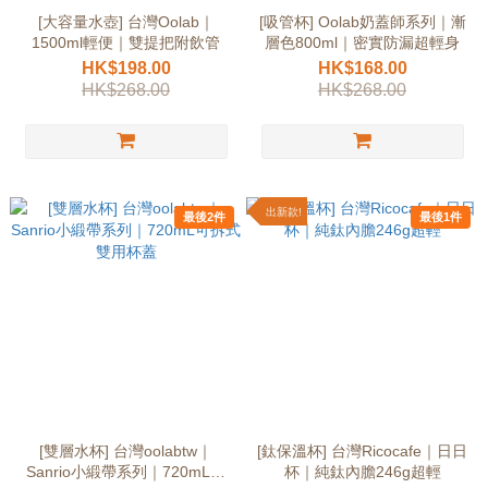
[大容量水壺] 台灣Oolab｜
[吸管杯] Oolab奶蓋師系列｜漸
1500ml輕便｜雙提把附飲管
層色800ml｜密實防漏超輕身
HK$198.00
HK$168.00
HK$268.00
HK$268.00
出新款!
最後2件
最後1件
[雙層水杯] 台灣oolabtw｜
[鈦保溫杯] 台灣Ricocafe｜日日
Sanrio小緞帶系列｜720mL可
杯｜純鈦內膽246g超輕