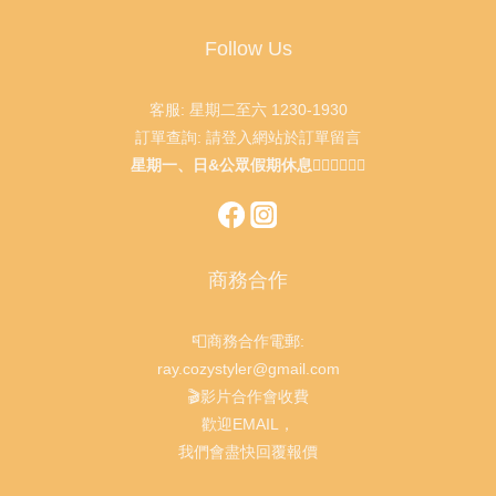
Follow Us
客服: 星期二至六 1230-1930
訂單查詢: 請登入網站於訂單留言
星期一、日&公眾假期休息🙇🏻‍♂️🙇🏻‍♀️
商務合作
📮商務合作電郵:
ray.cozystyler@gmail.com
🎬影片合作會收費
歡迎EMAIL，
我們會盡快回覆報價