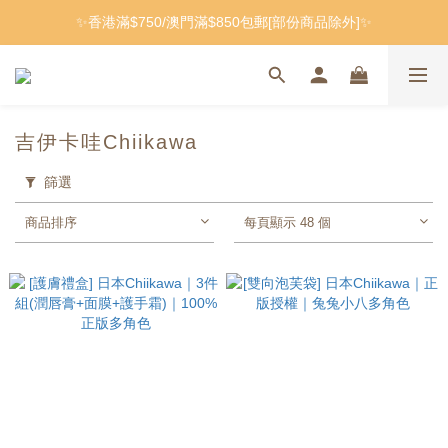
✨香港滿$750/澳門滿$850包郵[部份商品除外]✨
吉伊卡哇Chiikawa
篩選
商品排序
每頁顯示 48 個