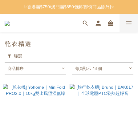
✨香港滿$750/澳門滿$850包郵[部份商品除外]✨
乾衣精選
篩選
商品排序
每頁顯示 48 個