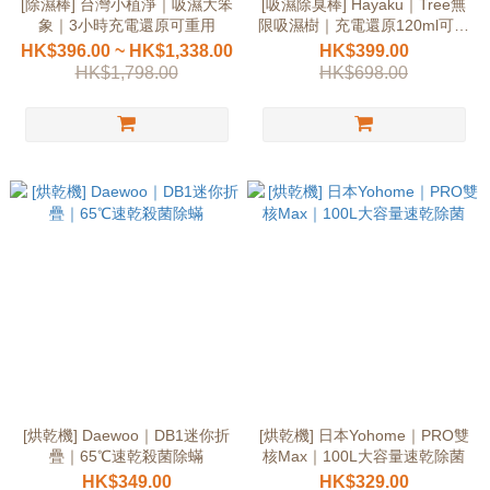
[除濕棒] 台灣小植淨｜吸濕大笨
[吸濕除臭棒] Hayaku｜Tree無
象｜3小時充電還原可重用
限吸濕樹｜充電還原120ml可重
用
HK$396.00 ~ HK$1,338.00
HK$399.00
HK$1,798.00
HK$698.00
[烘乾機] Daewoo｜DB1迷你折
[烘乾機] 日本Yohome｜PRO雙
疊｜65℃速乾殺菌除蟎
核Max｜100L大容量速乾除菌
HK$349.00
HK$329.00