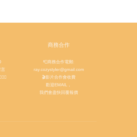
商務合作
0
📮商務合作電郵:
留言
ray.cozystyler@gmail.com
‍♀️
🎬影片合作會收費
歡迎EMAIL，
我們會盡快回覆報價