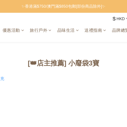
✨香港滿$750/澳門滿$850包郵[部份商品除外]✨
$
HKD
優惠活動
旅行戶外
品味生活
送禮指南
品牌總
[👑店主推薦] 小廢袋3寶