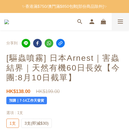
✨香港滿$750/澳門滿$850包郵[部份商品除外]✨
分享到
[驅蟲噴霧] 日本Arnest｜害蟲
結界｜天然有機60日長效
【今
團:8月10日截單】
HK$199.00
HK$138.00
預購｜7-14工作天發貨
選項
: 1支
1支
3支(即減$30)