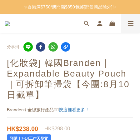
✨香港滿$750/澳門滿$850包郵[部份商品除外]✨
分享到
[化妝袋] 韓國Branden｜
Expandable Beauty Pouch
｜可拆卸筆掃袋
【今團:8月10
日截單】
Branden✈️全線旅行產品👉🏻
按這裡看更多！
HK$238.00
HK$298.00
預購｜7-14工作天發貨