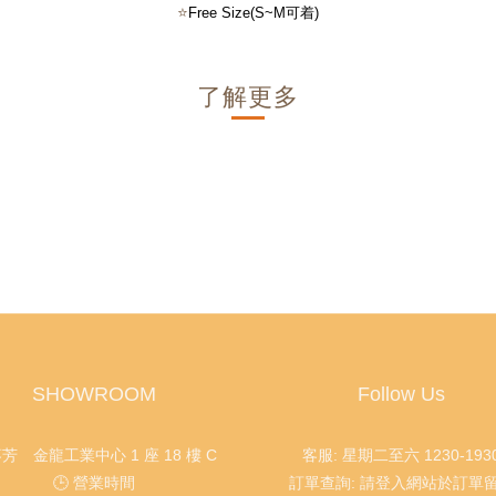
⭐
Free Size(S~M可着)
了解更多
SHOWROOM
Follow Us
葵芳 金龍工業中心 1 座 18 樓 C
客服: 星期二至六 1230-193
🕒 營業時間
訂單查詢: 請登入網站於訂單