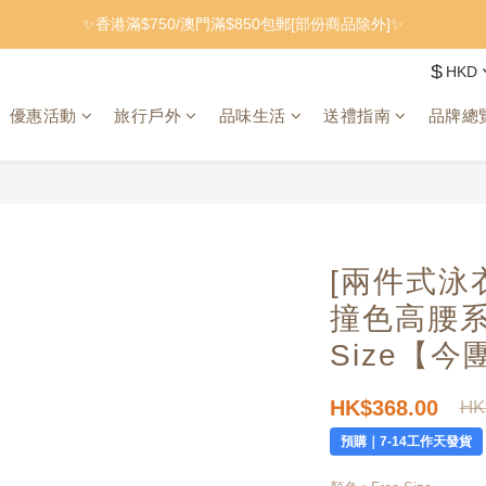
✨香港滿$750/澳門滿$850包郵[部份商品除外]✨
$
HKD
優惠活動
旅行戶外
品味生活
送禮指南
品牌總
[兩件式泳衣]
撞色高腰系
Size
【今團
HK$368.00
HK
預購｜7-14工作天發貨