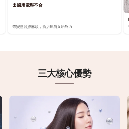
出國用電壓不合
帶變壓器嫌麻煩，酒店風筒又唔夠力
三大核心優勢