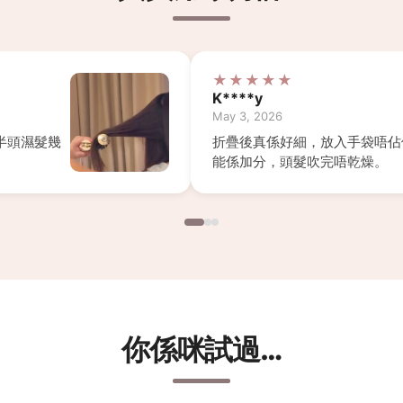
★★★★★
K****y
May 3, 2026
半頭濕髮幾
折疊後真係好細，放入手袋唔佔
能係加分，頭髮吹完唔乾燥。
你係咪試過…