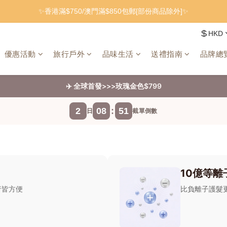
✨香港滿$750/澳門滿$850包郵[部份商品除外]✨
$
HKD
優惠活動
旅行戶外
品味生活
送禮指南
品牌總
✈️ 全球首發>>>玫瑰金色$799
2
08
:
51
日
截單倒數
10億等離
行皆方便
比負離子護髮更