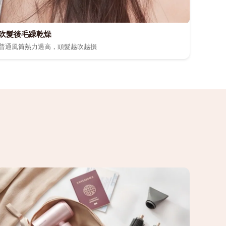
吹髮後毛躁乾燥
普通風筒熱力過高，頭髮越吹越損