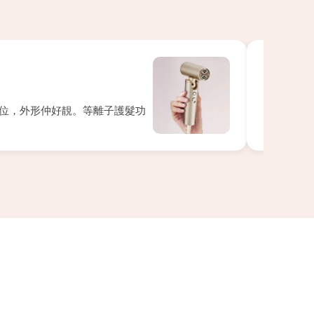
★★★★
陳****雯
Apr 28, 20
位，外形仲好靚。等離子護髮功
以前旅行要
通得。11