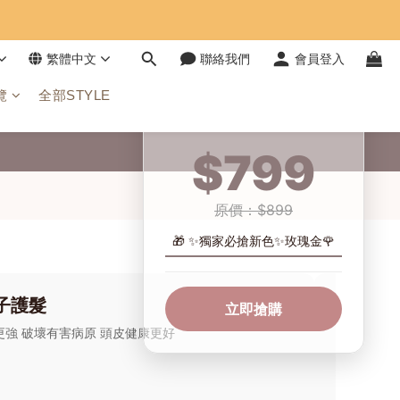
繁體中文
聯絡我們
會員登入
覽
全部STYLE
首發限定優惠
$799
原價：$899
🎁 ✨獨家必搶新色✨玫瑰金🌹
子護髮
立即搶購
強 破壞有害病原 頭皮健康更好