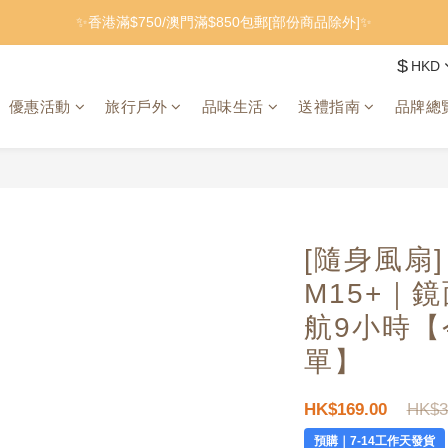
✨香港滿$750/澳門滿$850包郵[部份商品除外]✨
$
HKD
優惠活動
旅行戶外
品味生活
送禮指南
品牌總
[隨身風扇]
M15+｜
航9小時
【
單】
HK$3
HK$169.00
預購｜7-14工作天發貨