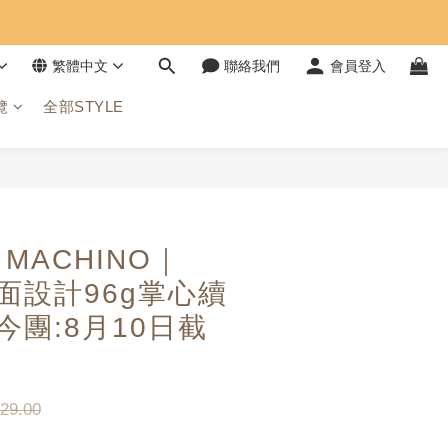
繁體中文
聯絡我們
會員登入
覽
全部STYLE
立即購買
 MACHINO｜
鏡面設計96g掌心續
今團:8月10日截
29.00