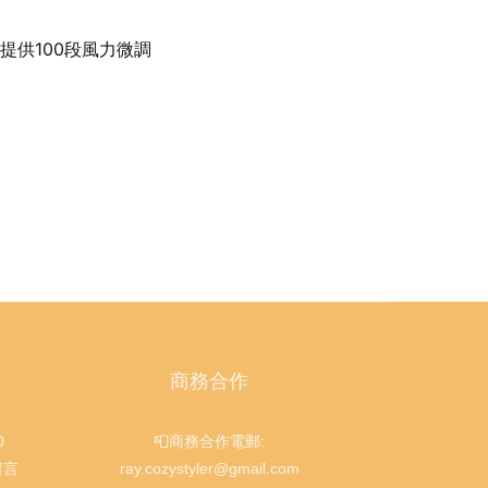
達提供100段風力微調
商務合作
0
📮商務合作電郵:
留言
ray.cozystyler@gmail.com