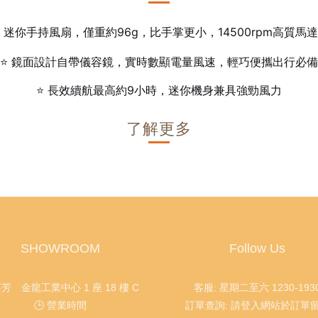
M15+ 迷你手持風扇，僅重約96g，比手掌更小，14500rpm高質馬
⭐ 鏡面設計自帶儀容鏡，實時數顯電量風速，輕巧便攜出行必備
⭐ 長效續航最高約9小時，迷你機身兼具強勁風力
了解更多
SHOWROOM
Follow Us
葵芳 金龍工業中心 1 座 18 樓 C
客服: 星期二至六 1230-193
🕒 營業時間
訂單查詢: 請登入網站於訂單