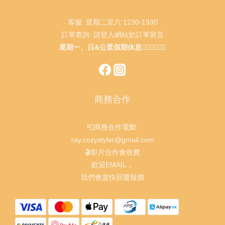
客服: 星期二至六 1230-1930
訂單查詢: 請登入網站於訂單留言
星期一、日&公眾假期休息🙇🏻‍♂️🙇🏻‍♀️
商務合作
📮商務合作電郵:
ray.cozystyler@gmail.com
🎬影片合作會收費
歡迎EMAIL，
我們會盡快回覆報價