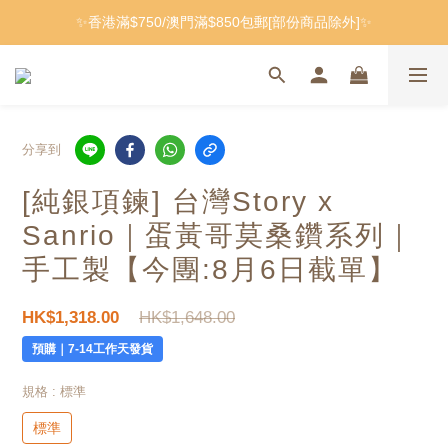
✨香港滿$750/澳門滿$850包郵[部份商品除外]✨
分享到
[純銀項鍊] 台灣Story x
Sanrio｜蛋黃哥莫桑鑽系列｜
手工製
【今團:8月6日截單】
HK$1,648.00
HK$1,318.00
預購｜7-14工作天發貨
規格
: 標準
標準