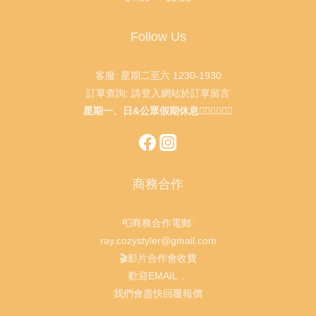
Follow Us
客服: 星期二至六 1230-1930
訂單查詢: 請登入網站於訂單留言
星期一、日&公眾假期休息🙇🏻‍♂️🙇🏻‍♀️
商務合作
📮商務合作電郵:
ray.cozystyler@gmail.com
🎬影片合作會收費
歡迎EMAIL，
我們會盡快回覆報價