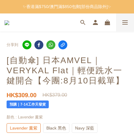
✨香港滿$750/澳門滿$850包郵[部份商品除外]✨
分享到
[自動傘] 日本AMVEL｜
VERYKAL Flat｜輕便跣水一
鍵開合
【今團:8月10日截單】
HK$309.00
HK$379.00
預購｜7-14工作天發貨
顏色
: Lavender 薰紫
Lavender 薰紫
Black 黑色
Navy 深藍