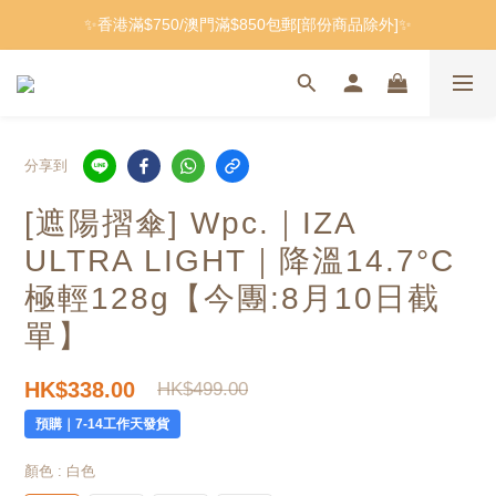
✨香港滿$750/澳門滿$850包郵[部份商品除外]✨
分享到
[遮陽摺傘] Wpc.｜IZA
ULTRA LIGHT｜降溫14.7°C
極輕128g
【今團:8月10日截
單】
HK$338.00
HK$499.00
預購｜7-14工作天發貨
顏色
: 白色