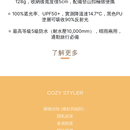
128g，收納後寬度僅5cm，配備登山扣極致便攜
⭐ 100%遮光率、UPF50+，實測降溫達14.7°C，黑色PU
塗層可吸收90%反射光
⭐ 最高等級5級防水（耐水壓10,000mm），晴雨兩用，
通勤旅行必備
了解更多
COZY STYLER
購物須知 (條款與細則）
隱私政策
會員制度