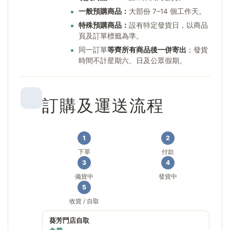
一般預購商品：
大部份 7–14 個工作天。
特殊預購商品：
設有特定發貨日，以商品
頁及訂單標籤為準。
同一訂單
等齊所有商品後一併寄出
；發貨
時間不計星期六、日及公眾假期。
訂購及運送流程
1
2
下單
付款
3
4
備貨中
發貨中
5
收貨 / 自取
葵芳門店自取