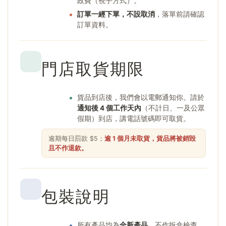
政費（視乎方式）。
訂單一經下單，不設取消
，落單前請確認
訂單資料。
門店取貨期限
貨品到店後，我們會以電郵通知你。請於
通知後 4 個工作天內
（不計日、一及公眾
假期）到店，講電話號碼即可取貨。
逾期每日罰款 $5；
逾 1 個月未取貨，貨品將被銷毀
且不作退款。
包裝說明
所有產品均為
全新產品
，不作拆盒檢查，