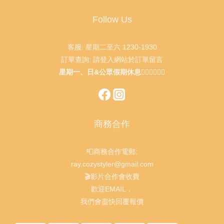
Follow Us
客服: 星期二至六 1230-1930
訂單查詢: 請登入網站於訂單留言
星期一、日&公眾假期休息🙇🏻‍♂️🙇🏻‍♀️
商務合作
📮商務合作電郵:
ray.cozystyler@gmail.com
🎬影片合作會收費
歡迎EMAIL，
我們會盡快回覆報價