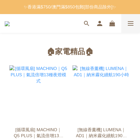
✨香港滿$750/澳門滿$850包郵[部份商品除外]✨
🏠家電精品🏠
[循環風扇] MACHINO｜
[無線香薰機] LUMENA｜
Q5 PLUS｜氣流倍增13種
AD1｜納米霧化續航190小