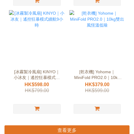
[冰霧製冷風扇] KINYO｜
[乾衣機] Yohome｜
小冰友｜遙控狂暴模式續
MiniFold PRO2.0｜10kg
航9小時
雙出風恆溫低噪
HK$598.00
HK$379.00
HK$799.00
HK$599.00
查看更多