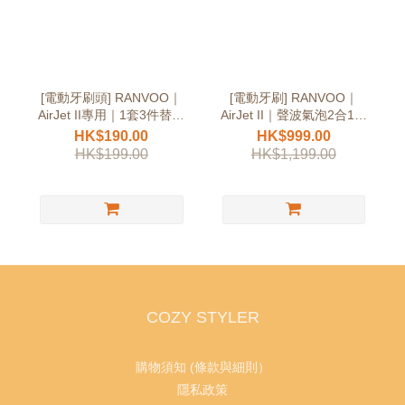
[電動牙刷頭] RANVOO｜
[電動牙刷] RANVOO｜
AirJet II專用｜1套3件替換
AirJet II｜聲波氣泡2合1告
裝
別牙線
HK$190.00
HK$999.00
HK$199.00
HK$1,199.00
COZY STYLER
購物須知 (條款與細則）
隱私政策