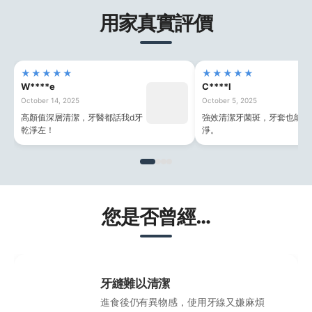
用家真實評價
★★★★★
★★★★★
W****e
C****l
October 14, 2025
October 5, 2025
高顏值深層清潔，牙醫都話我d牙
強效清潔牙菌斑，牙套也能輕
乾淨左！
淨。
您是否曾經…
牙縫難以清潔
進食後仍有異物感，使用牙線又嫌麻煩