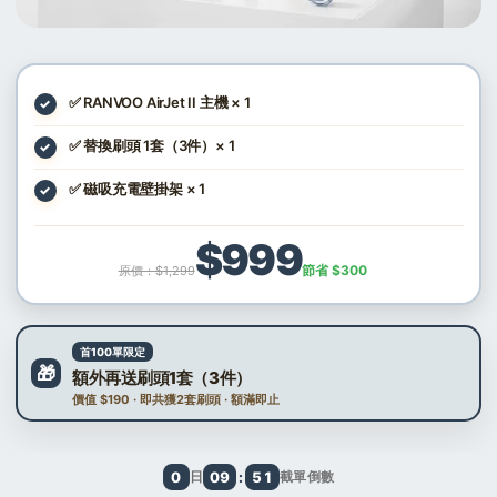
✅ RANVOO AirJet II 主機 × 1
✓
✅ 替換刷頭 1套（3件）× 1
✓
✅ 磁吸充電壁掛架 × 1
✓
$999
節省 $300
原價：$1,299
首100單限定
🎁
額外再送刷頭1套（3件）
價值 $190 · 即共獲2套刷頭 · 額滿即止
:
0
日
09
51
截單倒數