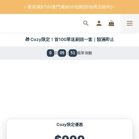
✨香港滿$750/澳門滿$850包郵[部份商品除外]✨
🎁 Cozy限定！首100單送刷頭一套｜額滿即止
0
09
51
:
日
截單倒數
Cozy限定優惠