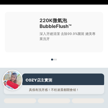
220K微氣泡
BubbleFlush™
深入牙縫清潔 去除99.9%菌斑 媲美專
業洗牙
COZY店主實測
真係有洗牙感！不枉凌晨都開會傾！