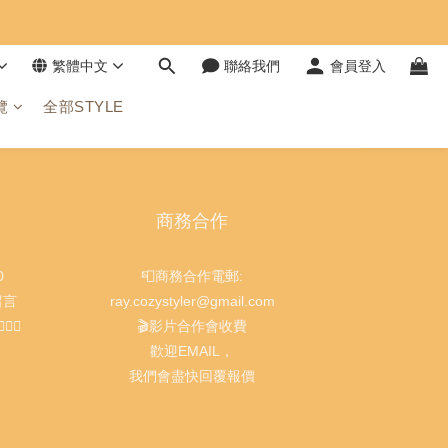
繁體中文
聯絡我們
會員登入
覽
全部STYLE
商務合作
0
📮商務合作電郵:
留言
ray.cozystyler@gmail.com
‍♀️
🎬影片合作會收費
歡迎EMAIL，
我們會盡快回覆報價