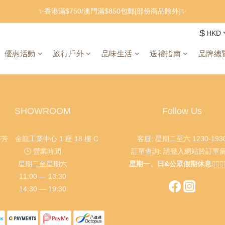
✨香港滿$750/澳門滿$850包郵[部份商品除外]✨
$
HKD
優惠活動
旅行戶外
品味生活
送禮指南
品牌總
SHOWROOM
Follow Us
葵芳 金龍工業中心 1 座 18 樓 C
客服: 星期二至六 1230-193
🕒 營業時間
訂單查詢: 請登入網站於訂單
星期二至星期六
星期一、日&公眾假期休息🙇🏻‍♂️🙇🏻
11:00 — 13:30
14:30 — 19:30