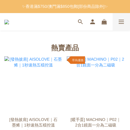
✨香港滿$750/澳門滿$850包郵[部份商品除外]✨
熱賣產品
早烏優惠
[發熱披肩] AISOLOVE｜石
[暖手蛋] MACHINO｜P02｜
墨烯｜1秒速熱五檔控溫
2合1鏡面一分為二磁吸