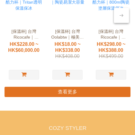
[保溫杯] 台灣
[保溫杯] 台灣
[保溫杯] 台灣
Ricocafe｜
Oolabtw｜極美色
Ricocafe｜
COOLID酷力杯
系｜陶瓷易潔大
COOLID酷力杯
HK$228.00 ~
HK$18.00 ~
HK$298.00 ~
｜Tritan透明保溫
容量
｜800ml陶瓷塗
HK$60,000.00
HK$338.00
HK$388.00
保冰
層保溫保冰
HK$408.00
HK$499.00
查看更多
COZY STYLER