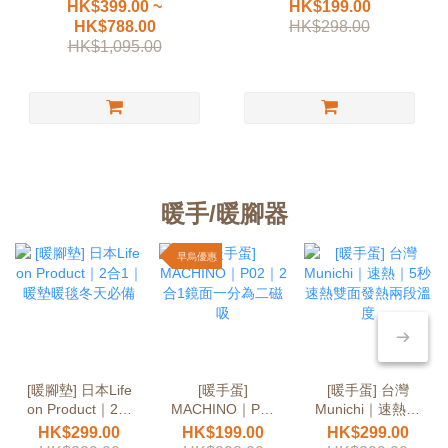
HK$399.00 ~
HK$199.00
HK$788.00
HK$298.00
HK$1,095.00
暖手/暖腳器
早烏優惠
[暖腳墊] 日本Life
[暖手蛋]
[暖手蛋] 台灣
on Product｜2合
MACHINO｜P02
Munichi｜速熱｜
1｜暖墊暖毯冬天
｜2合1鏡面一分
5秒速熱雙面發熱
HK$299.00
HK$199.00
HK$299.00
必備
為二磁吸
兩段溫度