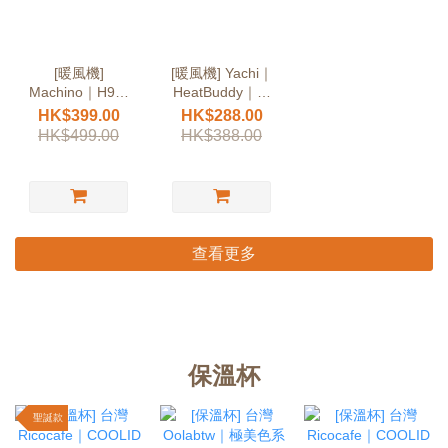
[暖風機]
[暖風機] Yachi｜
Machino｜H9｜
HeatBuddy｜二
PTC陶瓷速熱可
檔熱風連火焰氣
HK$399.00
HK$288.00
浴室使用
氛燈
HK$499.00
HK$388.00
查看更多
保溫杯
聖誕款