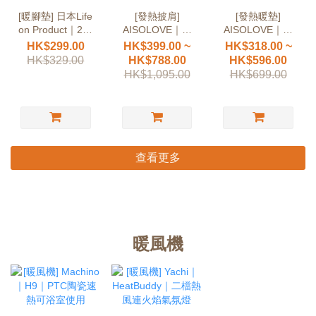
[暖腳墊] 日本Life
[發熱披肩]
[發熱暖墊]
on Product｜2合
AISOLOVE｜石
AISOLOVE｜石
1｜暖墊暖毯冬天
墨烯｜1秒速熱五
墨烯｜5秒速熱智
HK$299.00
HK$399.00 ~
HK$318.00 ~
必備
檔控溫
能恒溫
HK$329.00
HK$788.00
HK$596.00
HK$1,095.00
HK$699.00
查看更多
暖風機