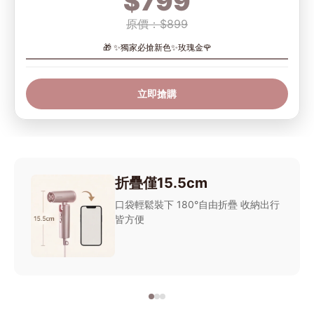
$799
原價：$899
🎁 ✨獨家必搶新色✨玫瑰金🌹
立即搶購
折疊僅15.5cm
口袋輕鬆裝下 180°自由折疊 收納出行
皆方便