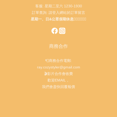
客服: 星期二至六 1230-1930
訂單查詢: 請登入網站於訂單留言
星期一、日&公眾假期休息🙇🏻‍♂️🙇🏻‍♀️
商務合作
📮商務合作電郵:
ray.cozystyler@gmail.com
🎬影片合作會收費
歡迎EMAIL，
我們會盡快回覆報價