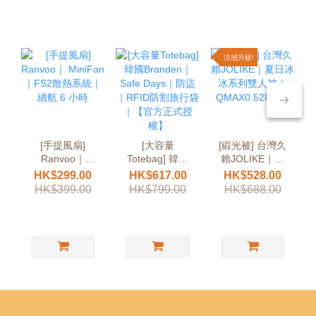
涼感升級!
[手提風扇]
[大容量
[緞光被] 台灣久
Ranvoo｜
Totebag] 韓國
賴JOLIKE｜夏
MiniFan｜FS2
Branden｜Safe
日冰冰系列雙人
HK$299.00
HK$617.00
HK$528.00
散熱系統｜續航
Days｜防盜｜
被｜
HK$399.00
HK$799.00
HK$688.00
6 小時
RFID防割旅行
QMAX0.528涼
袋｜【官方正式
感
授權】