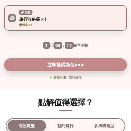
🎁 加贈
🎁
旅行收納袋 × 1
價值$99
:
3
日
06
17
截單倒數
立即搶購新色>>>
名額有限 · 先到先得
點解值得選擇？
高效乾髮
輕巧隨行
多風嘴造型