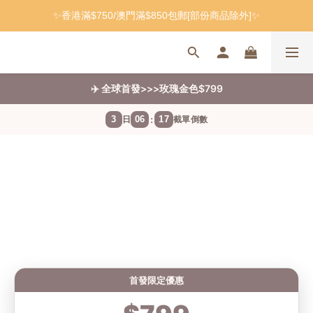
✨香港滿$750/澳門滿$850包郵[部份商品除外]✨
✈️ 全球首發>>>玫瑰金色$799
3
06
17
:
日
截單倒數
首發限定優惠