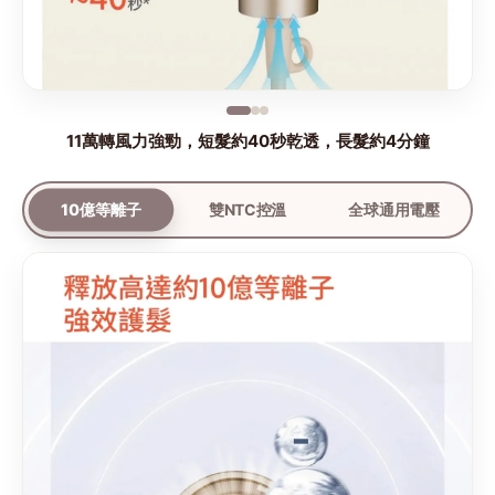
11萬轉風力強勁，短髮約40秒乾透，長髮約4分鐘
10億等離子
雙NTC控溫
全球通用電壓