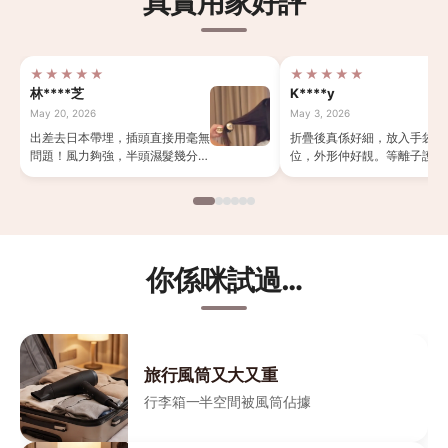
真實用家好評
★★★★★
★★★★★
林****芝
K****y
May 20, 2026
May 3, 2026
出差去日本帶埋，插頭直接用毫無
折疊後真係好細，放入手袋唔
問題！風力夠強，半頭濕髮幾分鐘
位，外形仲好靚。等離子護髮
搞掂，酒店小風筒完全比唔上。
係加分，頭髮吹完唔乾燥。
你係咪試過…
旅行風筒又大又重
行李箱一半空間被風筒佔據