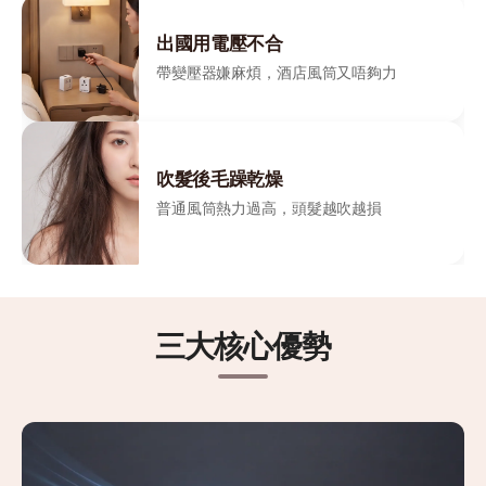
出國用電壓不合
帶變壓器嫌麻煩，酒店風筒又唔夠力
吹髮後毛躁乾燥
普通風筒熱力過高，頭髮越吹越損
三大核心優勢