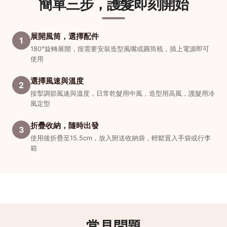
簡單三步，護髮即刻開始
展開風筒，選擇配件
1
180°旋轉展開，按需要安裝造型風嘴或圓筒梳，插上電源即可
使用
選擇風速與溫度
2
按掣調節風速與溫度，日常乾髮用中風，造型用高風，護髮用冷
風定型
折疊收納，隨時出發
3
使用後折疊至15.5cm，放入附送收納袋，輕鬆置入手袋或行李
箱
常見問題