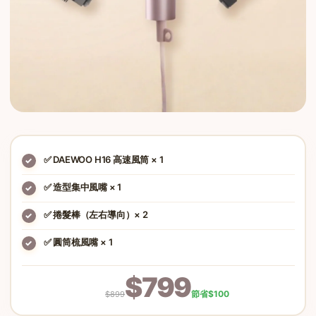
✅ DAEWOO H16 高速風筒 × 1
✓
✅ 造型集中風嘴 × 1
✓
✅ 捲髮棒（左右導向）× 2
✓
✅ 圓筒梳風嘴 × 1
✓
$799
節省$100
$899