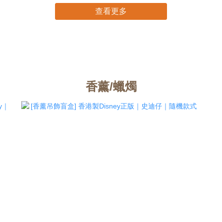
查看更多
香薰/蠟燭