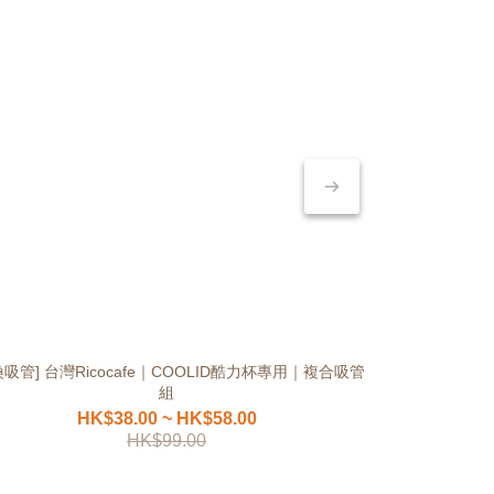
換吸管] 台灣Ricocafe｜COOLID酷力杯專用｜複合吸管
[保溫杯] 台灣Ri
組
HK$38.00 ~ HK$58.00
H
HK$99.00