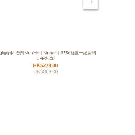
反向雨傘] 台灣Munichi｜Mr.rain｜375g輕量一鍵開關
[收收傘] 台灣Mu
UPF2000
HK$278.00
HK$368.00