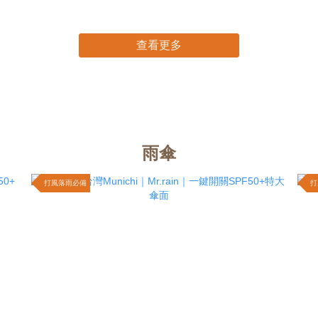
查看更多
雨傘
打風落雨必備
打