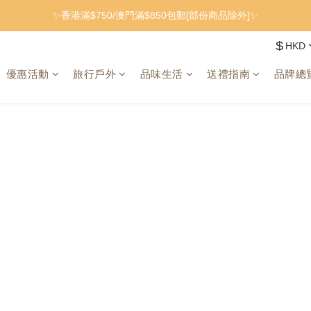
✨香港滿$750/澳門滿$850包郵[部份商品除外]✨
$
HKD
優惠活動
旅行戶外
品味生活
送禮指南
品牌總