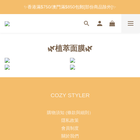
✨香港滿$750/澳門滿$850包郵[部份商品除外]✨
🌿植萃面膜🌿
COZY STYLER
購物須知 (條款與細則）
隱私政策
會員制度
關於我們