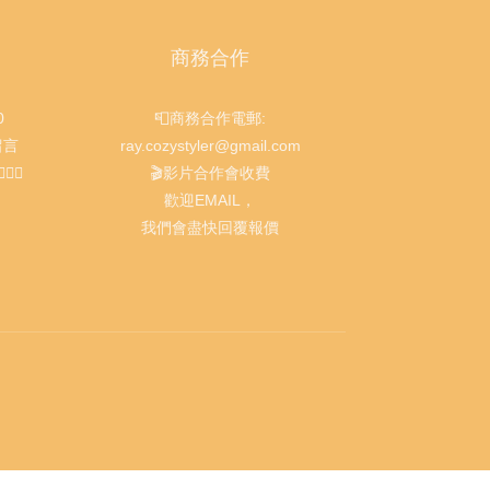
商務合作
0
📮商務合作電郵:
留言
ray.cozystyler@gmail.com
‍♀️
🎬影片合作會收費
歡迎EMAIL，
我們會盡快回覆報價