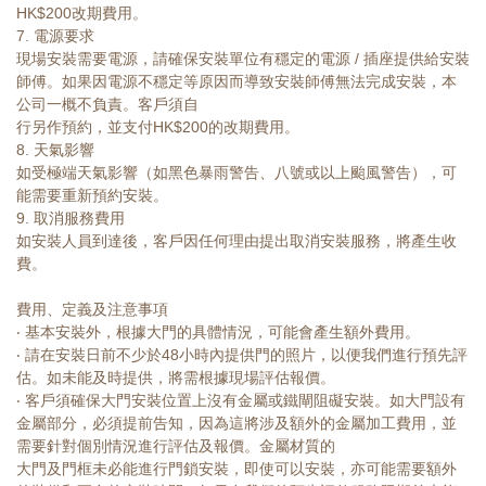
HK$200改期費用。
7. 電源要求
現場安裝需要電源，請確保安裝單位有穩定的電源 / 插座提供給安裝
師傅。如果因電源不穩定等原因而導致安裝師傅無法完成安裝，本
公司一概不負責。客戶須自
行另作預約，並支付HK$200的改期費用。
8. 天氣影響
如受極端天氣影響（如黑色暴雨警告、八號或以上颱風警告），可
能需要重新預約安裝。
9. 取消服務費用
如安裝人員到達後，客戶因任何理由提出取消安裝服務，將產生收
費。
費用、定義及注意事項
‧ 基本安裝外，根據大門的具體情況，可能會產生額外費用。
‧ 請在安裝日前不少於48小時內提供門的照片，以便我們進行預先評
估。如未能及時提供，將需根據現場評估報價。
‧ 客戶須確保大門安裝位置上沒有金屬或鐵閘阻礙安裝。如大門設有
金屬部分，必須提前告知，因為這將涉及額外的金屬加工費用，並
需要針對個別情況進行評估及報價。金屬材質的
大門及門框未必能進行門鎖安裝，即使可以安裝，亦可能需要額外