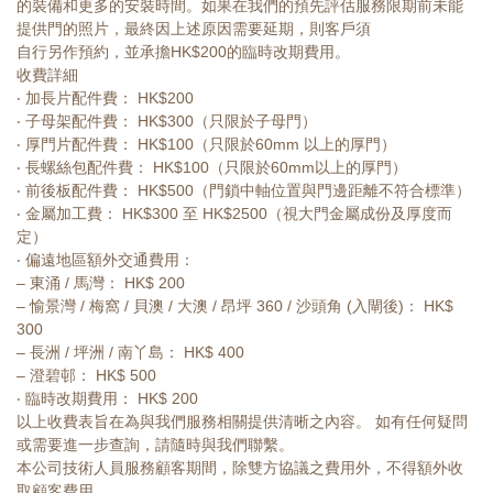
的裝備和更多的安裝時間。如果在我們的預先評估服務限期前未能
提供門的照片，最終因上述原因需要延期，則客戶須
自行另作預約，並承擔HK$200的臨時改期費用。
收費詳細
‧ 加長片配件費： HK$200
‧ 子母架配件費： HK$300（只限於子母門）
‧ 厚門片配件費： HK$100（只限於60mm 以上的厚門）
‧ 長螺絲包配件費： HK$100（只限於60mm以上的厚門）
‧ 前後板配件費： HK$500（門鎖中軸位置與門邊距離不符合標準）
‧ 金屬加工費： HK$300 至 HK$2500（視大門金屬成份及厚度而
定）
‧ 偏遠地區額外交通費用：
– 東涌 / 馬灣： HK$ 200
– 愉景灣 / 梅窩 / 貝澳 / 大澳 / 昂坪 360 / 沙頭角 (入閘後)： HK$
300
– 長洲 / 坪洲 / 南丫島： HK$ 400
– 澄碧邨： HK$ 500
‧ 臨時改期費用： HK$ 200
以上收費表旨在為與我們服務相關提供清晰之內容。 如有任何疑問
或需要進一步查詢，請隨時與我們聯繫。
本公司技術人員服務顧客期間，除雙方協議之費用外，不得額外收
取顧客費用。