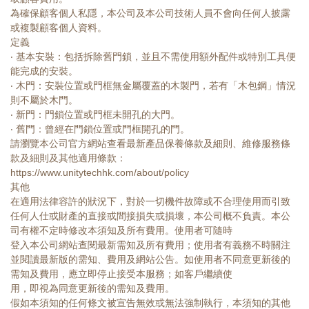
為確保顧客個人私隱，本公司及本公司技術人員不會向任何人披露
或複製顧客個人資料。
定義
‧ 基本安裝：包括拆除舊門鎖，並且不需使用額外配件或特別工具便
能完成的安裝。
‧ 木門：安裝位置或門框無金屬覆蓋的木製門，若有「木包鋼」情況
則不屬於木門。
‧ 新門：門鎖位置或門框未開孔的大門。
‧ 舊門：曾經在門鎖位置或門框開孔的門。
請瀏覽本公司官方網站查看最新產品保養條款及細則、維修服務條
款及細則及其他適用條款：
https://www.unitytechhk.com/about/policy
其他
在適用法律容許的狀況下，對於一切機件故障或不合理使用而引致
任何人仕或財產的直接或間接損失或損壞，本公司概不負責。本公
司有權不定時修改本須知及所有費用。使用者可隨時
登入本公司網站查閱最新需知及所有費用；使用者有義務不時關注
並閱讀最新版的需知、費用及網站公告。如使用者不同意更新後的
需知及費用，應立即停止接受本服務；如客戶繼續使
用，即視為同意更新後的需知及費用。
假如本須知的任何條文被宣告無效或無法強制執行，本須知的其他