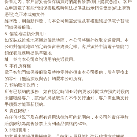
保養期內，客戶需妥善保存購買時的銷售發票(網上購買憑證)。客戶
在申請電子智能門鎖保養服務時無法提供及出示銷售發票(網上購買
憑證)之正本或如文件
經塗改，則自動作廢，而本公司無需受理及有權拒絕提供電子智能
門鎖保養服務。
5. 偏遠地區額外費用：
如安裝或維修地區屬於偏遠地區，本公司將額外收取交通費用。本
公司對偏遠地區的定義保留最終決定權。客戶須於申請電子智能門
鎖保養服務時提供準確地
址，並向本公司查詢適用的交通費用。
6. 零件所有權：
電子智能門鎖保養服務及替換零件必須由本公司提供，所有更換出
的零件（無論損毀與否）均屬本公司所有。
7. 預約取消政策：
所有已預約的服務，如在預定時間48時內更改時間或在預約時段內
未能聯絡客戶，該預約將被取消而不作另行通知，客戶需重新支付
手續費才能重新預約。
8. 責任限額：
在任何狀況下及在所有適用法律許可的範圍內，本公司的責任事故
賠償限額為銷售發票上所列產品價格的50%。
9. 開鎖費用：
如客戶未能提供機械鑰匙，且技術人員只能以強行破壞方式解鎖，