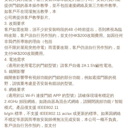
提供門鎖的基本操作教學，並不包括連接網絡及第三方軟件教學。
如客戶不在現場無法教學，本
公司將提供客戶教學影片。
3. 改期要求
客戶如需改期，須不少於安裝時段的48 小時前提出，否則將視為臨
時改期，客戶須自行另作預約，並支付HK$200改期費用。如因任何
非我們所導致的理由（包括
但不限於屋苑突然停電）而需要改期，客戶仍須自行另作預約，並
支付HK$200改期費用。
4. 電池需求
（適用於使用電芯的門鎖型號）請客戶自備 2A 1.5V鹼性電池。
5. 鐵閘影響
鐵閘會影響帶有視頻功能的門鎖的部分功能，例如遮擋門眼的視
野，請慎重考慮是否安裝有鏡頭的型號。
6. 網絡要求
（適用於以 Wi-Fi 連接門鎖 APP 的型號）請確保現場有穩定的
2.4GHz 頻段網絡。如路由器為混合式網絡，請關閉跳頻功能 / 智能
模式。產品僅支援 IEEE802.11
b/g/n 標準，不支援 IEEE802.11 ac/ax 或更新的標準。如果因網絡
不穩定等原因而導致安裝師傅無法完成安裝，本公司一概不負責。
客戶須自行另作預約，並支付