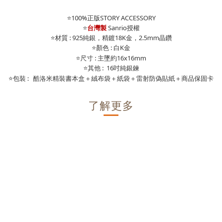
⭐100%正版STORY ACCESSORY
⭐
台灣製
Sanrio授權
⭐材質 : 925純銀，精鍍18K金，2.5mm晶鑽
顏色 : 白K金
⭐
⭐
尺寸 : 主墜約16x16mm
其他 : 16吋純銀鍊
⭐
包裝 : 酷洛米精裝書本盒＋絨布袋＋紙袋＋雷射防偽貼紙＋商品保固卡
⭐
了解更多