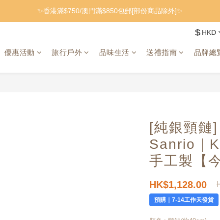
✨香港滿$750/澳門滿$850包郵[部份商品除外]✨
$
HKD
優惠活動
旅行戶外
品味生活
送禮指南
品牌總
[純銀頸鏈] 
Sanrio
手工製
【今
HK$1,128.00
預購｜7-14工作天發貨