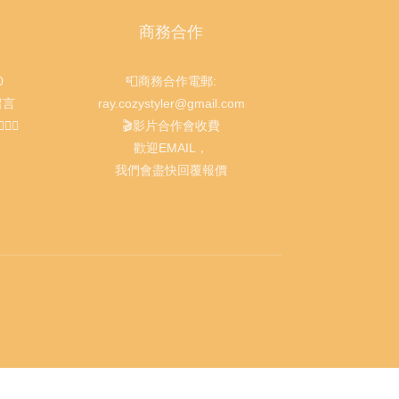
商務合作
0
📮商務合作電郵:
留言
ray.cozystyler@gmail.com
‍♀️
🎬影片合作會收費
歡迎EMAIL，
我們會盡快回覆報價