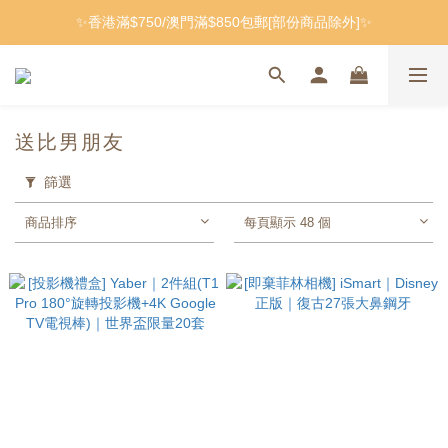
✨香港滿$750/澳門滿$850包郵[部份商品除外]✨
送比男朋友
篩選
商品排序
每頁顯示 48 個