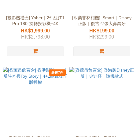
[投影機禮盒] Yaber｜2件組(T1
[即棄菲林相機] iSmart｜Disney
Pro 180°旋轉投影機+4K
正版｜復古27張大鼻鋼牙
Google TV電視棒)｜世界盃限
HK$1,999.00
HK$199.00
量20套
HK$2,798.00
HK$299.00
最後7件