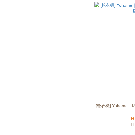
[乾衣機] Yohome｜M
H
H