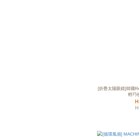
[折疊太陽眼鏡]韓國Rec
輕巧
H
H