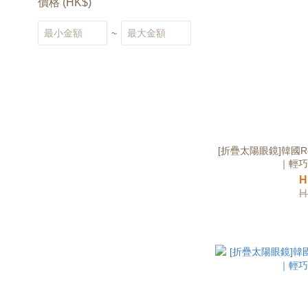
價格 (HK$)
~
[折疊太陽眼鏡]韓國Re
｜輕巧
H
H