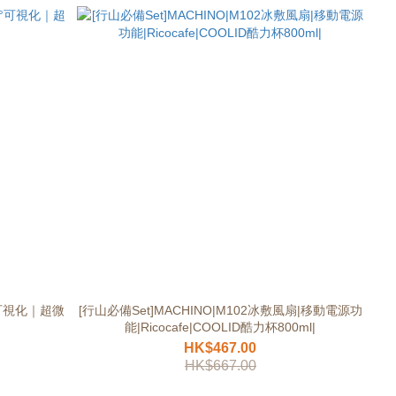
0°可視化｜超微
[行山必備Set]MACHINO|M102冰敷風扇|移動電源功
能|Ricocafe|COOLID酷力杯800ml|
HK$467.00
HK$667.00