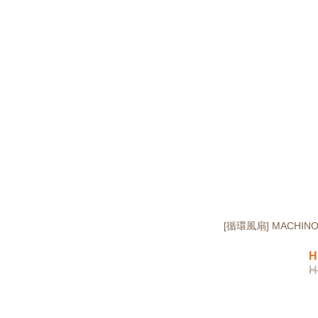
[循環風扇] MACHI
H
H