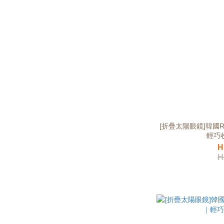
[折疊太陽眼鏡]韓國Re
輕巧
H
H