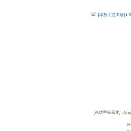
[冰敷手提風扇] i-S
H
H