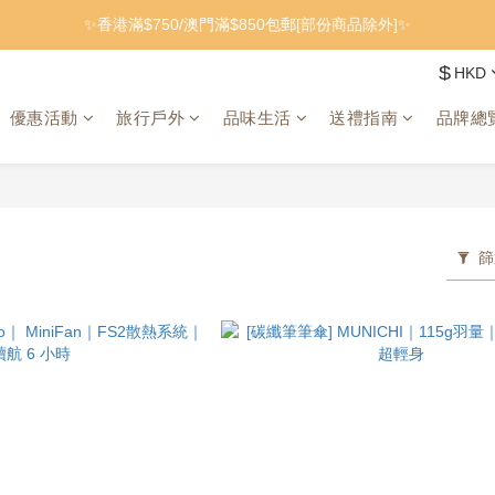
✨香港滿$750/澳門滿$850包郵[部份商品除外]✨
$
HKD
優惠活動
旅行戶外
品味生活
送禮指南
品牌總
篩