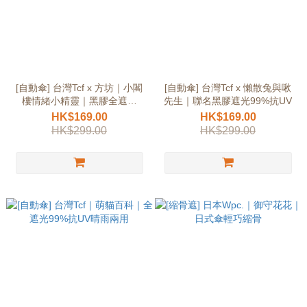
[自動傘] 台灣Tcf x 方坊｜小閣
[自動傘] 台灣Tcf x 懶散兔與啾
樓情緒小精靈｜黑膠全遮光
先生｜聯名黑膠遮光99%抗UV
99%
HK$169.00
HK$169.00
HK$299.00
HK$299.00