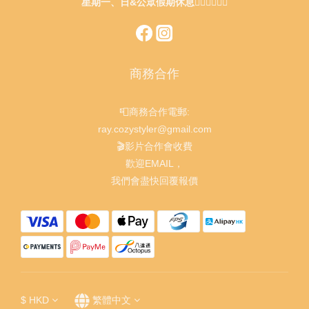
星期一、日&公眾假期休息🙇🏻‍♂️🙇🏻‍♀️
商務合作
📮商務合作電郵:
ray.cozystyler@gmail.com
🎬影片合作會收費
歡迎EMAIL，
我們會盡快回覆報價
$
HKD
繁體中文