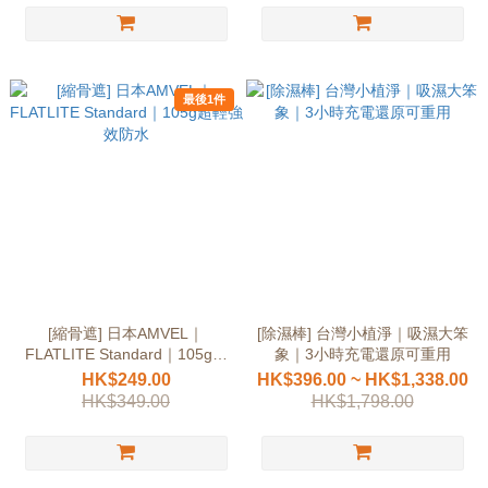
最後1件
[縮骨遮] 日本AMVEL｜
[除濕棒] 台灣小植淨｜吸濕大笨
FLATLITE Standard｜105g超
象｜3小時充電還原可重用
輕強效防水
HK$249.00
HK$396.00 ~ HK$1,338.00
HK$349.00
HK$1,798.00