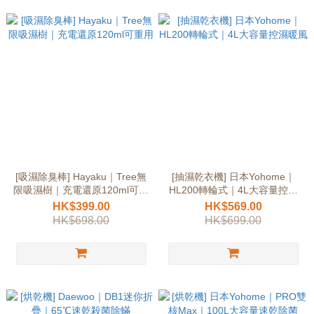
[吸濕除臭棒] Hayaku｜Tree無
[抽濕乾衣機] 日本Yohome｜
限吸濕樹｜充電還原120ml可重
HL200轉輪式｜4L大容量控濕
用
暖風
HK$399.00
HK$569.00
HK$698.00
HK$699.00