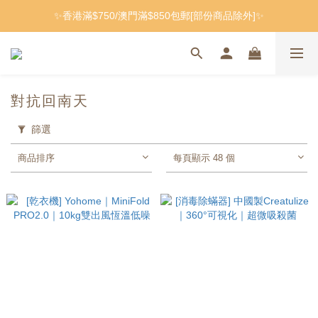
✨香港滿$750/澳門滿$850包郵[部份商品除外]✨
對抗回南天
篩選
商品排序
每頁顯示 48 個