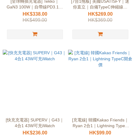
[全球轉插充電器] Tekko｜
[7合1拖板] 美國USATISFY｜迷
GaN3 100W｜自帶線PD3.1快
你直立｜自備TypeC伸縮線快
充
充
HK$338.00
HK$269.00
HK$499.00
HK$369.00
[快充充電器] SUPERV｜G43｜
[充電線] 韓國Kakao Friends｜
4合1 43W可充iWatch
Ryan 2合1｜Lightning TypeC
開倉價
HK$236.00
HK$99.00