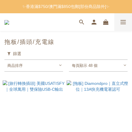
✨香港滿$750/澳門滿$850包郵[部份商品除外]✨
拖板/插頭/充電線
篩選
商品排序
每頁顯示 48 個