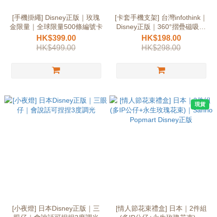
[手機掛繩] Disney正版｜玫瑰
[卡套手機支架] 台灣infothink｜
金限量｜全球限量500條編號卡
Disney正版｜360°摺疊磁吸小
牡蠣
HK$399.00
HK$198.00
HK$499.00
HK$298.00
現貨
[小夜燈] 日本Disney正版｜三
[情人節花束禮盒] 日本｜2件組