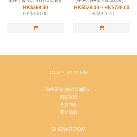
眼仔｜會說話可捏捏3度調光
(多IP公仔+永生玫瑰花束)｜
Sanrio Popmart Disney正版
HK$398.00
HK$528.00 ~ HK$728.00
HK$498.00
HK$999.00
COZY STYLER
購物須知 (條款與細則）
隱私政策
會員制度
關於我們
SHOWROOM