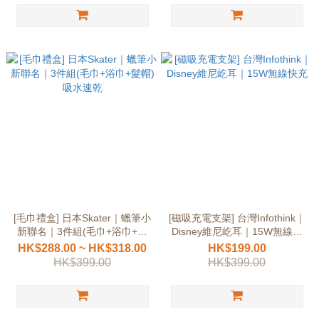
[毛巾禮盒] 日本Skater｜蠟筆小
[磁吸充電支架] 台灣Infothink｜
新聯名｜3件組(毛巾+浴巾+髮
Disney維尼屹耳｜15W無線快
帽)吸水速乾
充
HK$288.00 ~ HK$318.00
HK$199.00
HK$399.00
HK$399.00