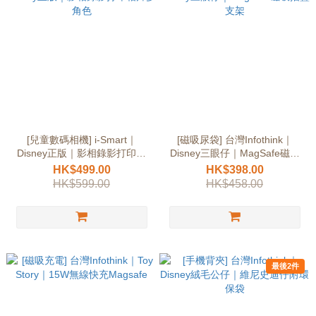
[兒童數碼相機] i-Smart｜
[磁吸尿袋] 台灣Infothink｜
Disney正版｜影相錄影打印相
Disney三眼仔｜MagSafe磁吸
片多角色
摺疊支架
HK$499.00
HK$398.00
HK$599.00
HK$458.00
最後2件