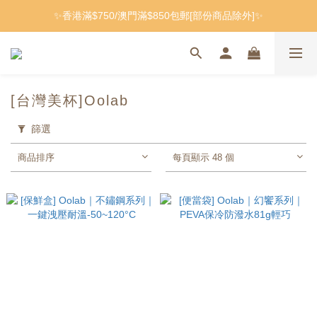
✨香港滿$750/澳門滿$850包郵[部份商品除外]✨
[台灣美杯]Oolab
篩選
商品排序
每頁顯示 48 個