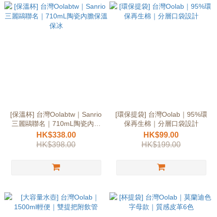
[保溫杯] 台灣Oolabtw｜Sanrio
[環保提袋] 台灣Oolab｜95%環
三麗鷗聯名｜710mL陶瓷內膽
保再生棉｜分層口袋設計
保溫保冰
HK$338.00
HK$99.00
HK$398.00
HK$199.00