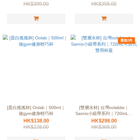
HK$399.00
HK$358.00
最後2件
[蛋白搖搖杯] Oolab｜500ml｜
[雙層水杯] 台灣oolabtw｜
做gym健身輕巧杯
Sanrio小緞帶系列｜720mL可
拆式雙用杯蓋
HK$138.00
HK$298.00
HK$228.00
HK$368.00