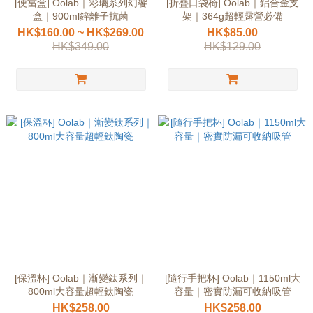
[便當盒] Oolab｜彩璃系列幻饗
[折疊口袋椅] Oolab｜鋁合金支
盒｜900ml鋅離子抗菌
架｜364g超輕露營必備
HK$160.00 ~ HK$269.00
HK$85.00
HK$349.00
HK$129.00
[保溫杯] Oolab｜漸變鈦系列｜
[隨行手把杯] Oolab｜1150ml大
800ml大容量超輕鈦陶瓷
容量｜密實防漏可收納吸管
HK$258.00
HK$258.00